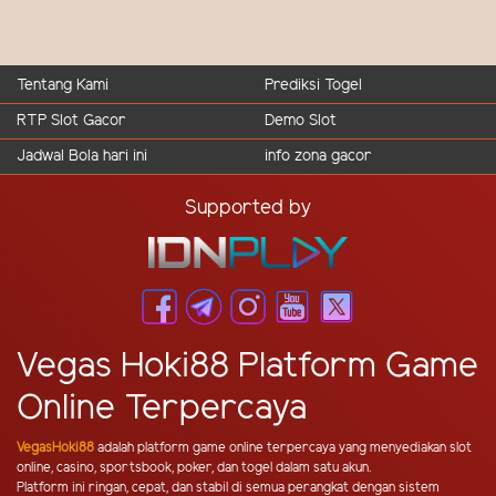
Tentang Kami
Prediksi Togel
RTP Slot Gacor
Demo Slot
Jadwal Bola hari ini
info zona gacor
Supported by
Vegas Hoki88 Platform Game
Online Terpercaya
VegasHoki88
adalah platform game online terpercaya yang menyediakan slot
online, casino, sportsbook, poker, dan togel dalam satu akun.
Platform ini ringan, cepat, dan stabil di semua perangkat dengan sistem