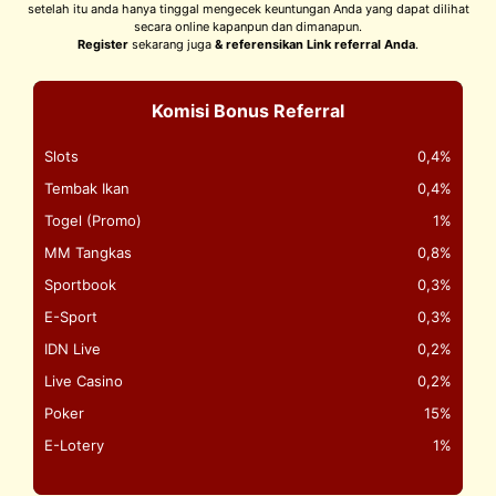
setelah itu anda hanya tinggal mengecek keuntungan Anda yang dapat dilihat
secara online kapanpun dan dimanapun.
Register
sekarang juga
& referensikan Link referral Anda
.
Komisi Bonus Referral
Slots
0,4%
Tembak Ikan
0,4%
Togel (Promo)
1%
MM Tangkas
0,8%
Sportbook
0,3%
E-Sport
0,3%
IDN Live
0,2%
Live Casino
0,2%
Poker
15%
E-Lotery
1%